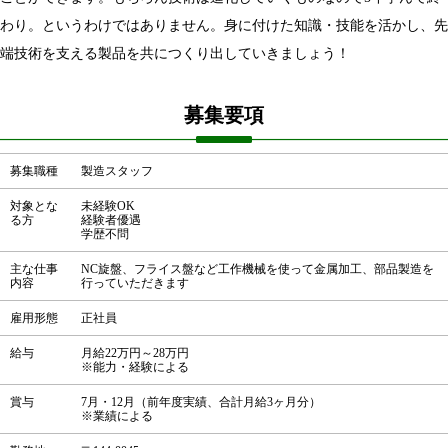
わり。というわけではありません。身に付けた知識・技能を活かし、先
端技術を支える製品を共につくり出していきましょう！
募集要項
募集職種
製造スタッフ
対象とな
未経験OK
る方
経験者優遇
学歴不問
主な仕事
NC旋盤、フライス盤など工作機械を使って金属加工、部品製造を
内容
行っていただきます
雇用形態
正社員
給与
月給22万円～28万円
※能力・経験による
賞与
7月・12月（前年度実績、合計月給3ヶ月分）
※業績による