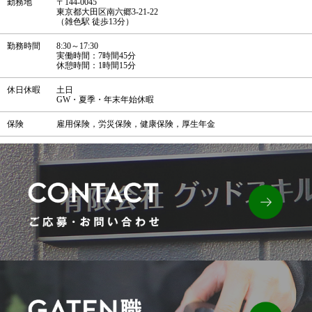
勤務地
〒144-0045
東京都大田区南六郷3-21-22
（雑色駅 徒歩13分）
勤務時間
8:30～17:30
実働時間：7時間45分
休憩時間：1時間15分
休日休暇
土日
GW・夏季・年末年始休暇
保険
雇用保険，労災保険，健康保険，厚生年金